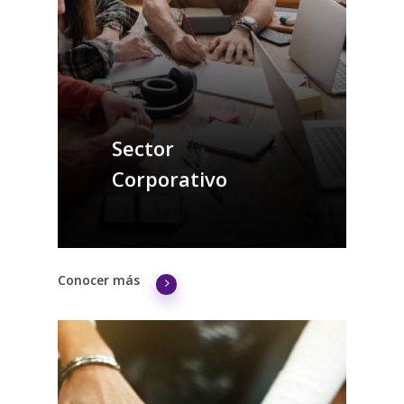
Hemos implementado más de
400 sistemas de gestión de
aprendizaje en sectores como
el Financiero, Aseguradoras,
Salud y BPO, ayudando en la
optimización de costos en la
Sector
capacitación y certificación de
colaboradores y/o clientes.
Corporativo
Conocer más