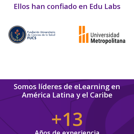
Ellos
han
confiado
en
Edu
Labs
Somos
líderes
de
eLearning
en
América
Latina
y
el
Caribe
+13
Años de experiencia