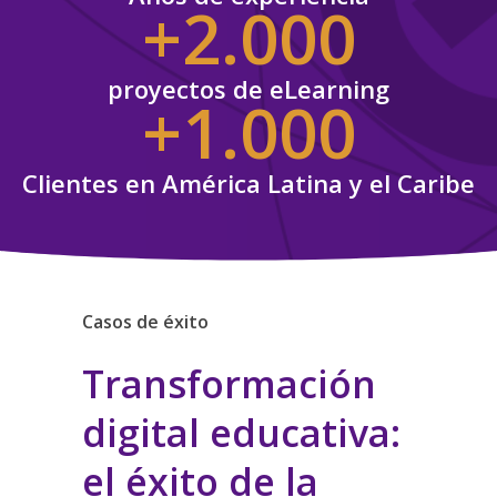
+2.000
proyectos de eLearning
+1.000
Clientes en América Latina y el Caribe
Casos de éxito
Casos 
Transformación
Im
digital educativa:
de 
el éxito de la
par