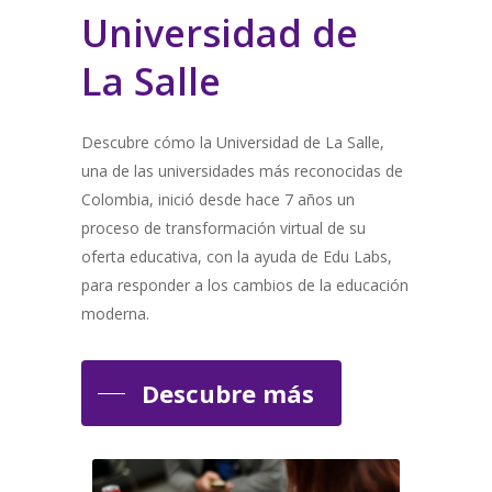
Universidad de
Lab
La Salle
mej
pr
Descubre cómo la Universidad de La Salle,
eLe
una de las universidades más reconocidas de
Colombia, inició desde hace 7 años un
UN
proceso de transformación virtual de su
oferta educativa, con la ayuda de Edu Labs,
para responder a los cambios de la educación
Descubr
moderna.
Univers
(UNIMET)
más impo
Descubre más
procesos