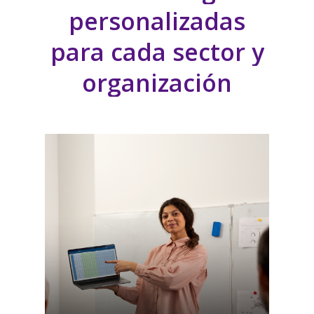
personalizadas
para
cada
sector
y
organización
Hemos ayudado a innovar en
tecnología educativa a más de
700 universidades en LATAM,