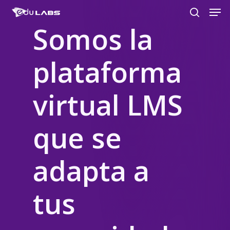
Men
Skip
to
search
Somos
la
Close
main
Menu
content
plataforma
virtual
LMS
que
se
adapta
a
tus