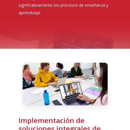
significativamente los procesos de enseñanza y
aprendizaje.
Implementación
de
soluciones
integrales
de