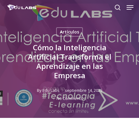
Men
Skip
to
search
Close
main
Menu
content
Artículos
Cómo la Inteligencia
Artificial Transforma el
Aprendizaje en las
Empresa
By
Edu Labs
septiembre 14, 2025
No Comments