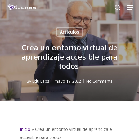
Men
Skip
to
search
Close
main
Menu
content
Artículos
Crea un entorno virtual de
aprendizaje accesible para
todos
By
Edu Labs
mayo 19, 2022
No Comments
Inicio
»
Crea un entorno virtual de aprendizaje
accesible para todos