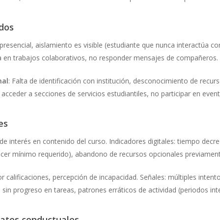
ados
presencial, aislamiento es visible (estudiante que nunca interactúa c
ia en trabajos colaborativos, no responder mensajes de compañeros.
nal
: Falta de identificación con institución, desconocimiento de recur
ceder a secciones de servicios estudiantiles, no participar en evento
es
de interés en contenido del curso. Indicadores digitales: tiempo decr
hacer mínimo requerido), abandono de recursos opcionales previamente
or calificaciones, percepción de incapacidad. Señales: múltiples intent
 sin progreso en tareas, patrones erráticos de actividad (periodos in
latos conductuales