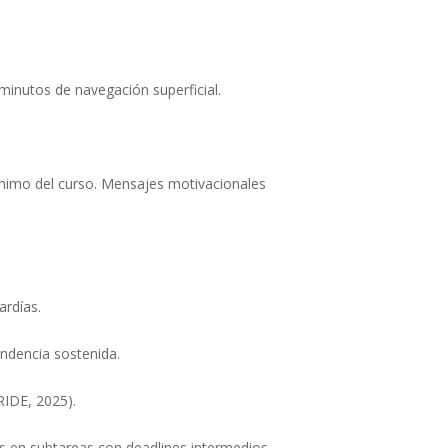
minutos de navegación superficial.
imo del curso. Mensajes motivacionales
ardías.
endencia sostenida.
RIDE, 2025).
es en subtareas con deadlines intermedios.