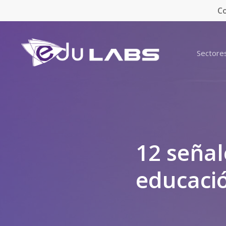
Skip
Co
to
main
content
Sectore
12 señal
educació