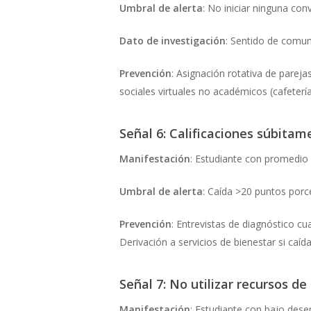
Umbral de alerta
: No iniciar ninguna c
Dato de investigación
: Sentido de comuni
Prevención
: Asignación rotativa de pareja
sociales virtuales no académicos (cafetería 
Señal 6: Calificaciones súbita
Manifestación
: Estudiante con promedi
Umbral de alerta
: Caída >20 puntos porce
Prevención
: Entrevistas de diagnóstico cu
Derivación a servicios de bienestar si caíd
Señal 7: No utilizar recursos d
Manifestación
: Estudiante con bajo dese