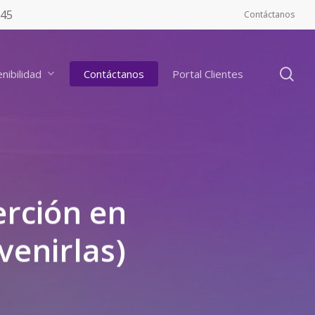
545
Contáctanos
se
nibilidad
Contáctanos
Portal Clientes
erción en
venirlas)