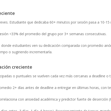
eciente
eves. Estudiante que dedicaba 60+ minutos por sesión pasa a 10-15 
esión <33% del promedio del grupo por 3+ semanas consecutivas.
 donde estudiantes ven su dedicación comparada con promedio anón
empo o sugiriendo incrementarla.
ación creciente
ticipadas o puntuales se vuelven cada vez más cercanas a deadline o t
omedio 2+ días antes de deadline a entregar en últimas horas, con t
correlaciona con ansiedad académica y predictor fuerte de deserción (
 días antes, 3 días, 1 día, 6 horas). Fraccionamiento de tareas grand