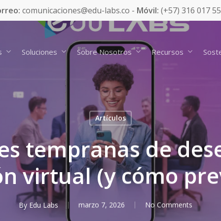
rreo:
comunicaciones@edu-labs.co -
Móvil:
(+57) 316 017 5
s
Soluciones
Sobre Nosotros
Recursos
Soste
Artículos
es tempranas de des
n virtual (y cómo pre
By
Edu Labs
marzo 7, 2026
No Comments