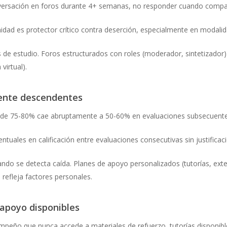
onversación en foros durante 4+ semanas, no responder cuando comp
dad es protector crítico contra deserción, especialmente en modalidad
s de estudio. Foros estructurados con roles (moderador, sintetizador)
virtual).
mente descendentes
o de 75-80% cae abruptamente a 50-60% en evaluaciones subsecuente
ntuales en calificación entre evaluaciones consecutivas sin justificac
ando se detecta caída. Planes de apoyo personalizados (tutorías, exte
a refleja factores personales.
e apoyo disponibles
mpeño que nunca accede a materiales de refuerzo, tutorías disponibl