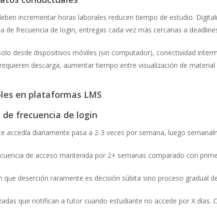
deben incrementar horas laborales reducen tiempo de estudio. Digita
 de frecuencia de login, entregas cada vez más cercanas a deadline
solo desde dispositivos móviles (sin computador), conectividad interm
equieren descarga, aumentar tiempo entre visualización de material 
bles en plataformas LMS
 de frecuencia de login
ente accedía diariamente pasa a 2-3 veces por semana, luego semanal
recuencia de acceso mantenida por 2+ semanas comparado con prime
n que deserción raramente es decisión súbita sino proceso gradual de
zadas que notifican a tutor cuando estudiante no accede por X días. 