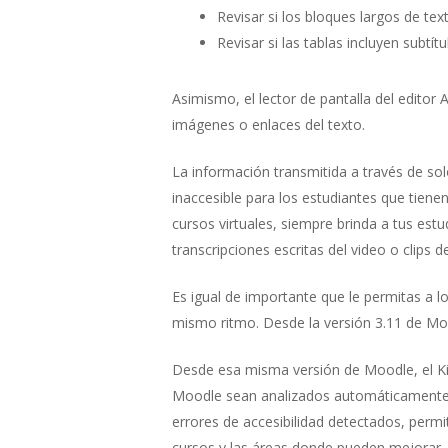
Revisar si los bloques largos de t
Revisar si las tablas incluyen sub
Asimismo, el lector de pantalla del editor 
imágenes o enlaces del texto.
La información transmitida a través de sol
inaccesible para los estudiantes que tiene
cursos virtuales, siempre brinda a tus est
transcripciones escritas del video o clips d
Es igual de importante que le permitas a l
mismo ritmo. Desde la versión 3.11 de Moo
Desde esa misma versión de Moodle, el Kit
Moodle sean analizados automáticamente, c
errores de accesibilidad detectados, permi
cursos y las áreas donde pueden mejorar.