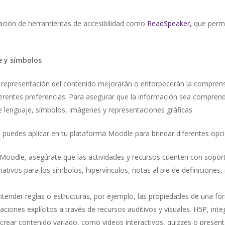
ación de herramientas de accesibilidad como
ReadSpeaker
,
que permit
e y símbolos
de representación del contenido mejorarán o entorpecerán la comprens
ferentes preferencias. Para asegurar que la información sea comprend
e lenguaje, símbolos, imágenes y representaciones gráficas.
puedes aplicar en tu plataforma Moodle para brindar diferentes opc
oodle, asegúrate que las actividades y recursos cuenten con sopor
ativos para los símbolos, hipervínculos, notas al pie de definiciones,
ntender reglas o estructuras, por ejemplo, las propiedades de una f
aciones explícitos a través de recursos auditivos y visuales. H5P, i
 crear contenido variado, como videos interactivos, quizzes o presen