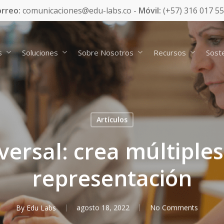
rreo:
comunicaciones@edu-labs.co -
Móvil:
(+57) 316 017 5
s
Soluciones
Sobre Nosotros
Recursos
Soste
Artículos
versal: crea múltiple
representación
By
Edu Labs
agosto 18, 2022
No Comments