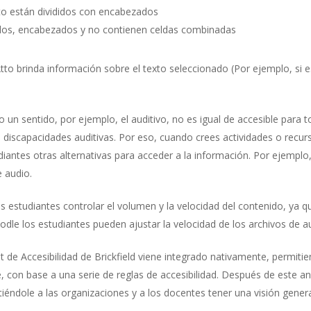
exto están divididos con encabezados
títulos, encabezados y no contienen celdas combinadas
Atto brinda información sobre el texto seleccionado (Por ejemplo, si es
o un sentido, por ejemplo, el auditivo, no es igual de accesible para 
n discapacidades auditivas. Por eso, cuando crees actividades o recur
udiantes otras alternativas para acceder a la información. Por ejemplo
e audio.
os estudiantes controlar el volumen y la velocidad del contenido, ya 
dle los estudiantes pueden ajustar la velocidad de los archivos de a
 de Accesibilidad de Brickfield viene integrado nativamente, permiti
on base a una serie de reglas de accesibilidad. Después de este análi
tiéndole a las organizaciones y a los docentes tener una visión genera