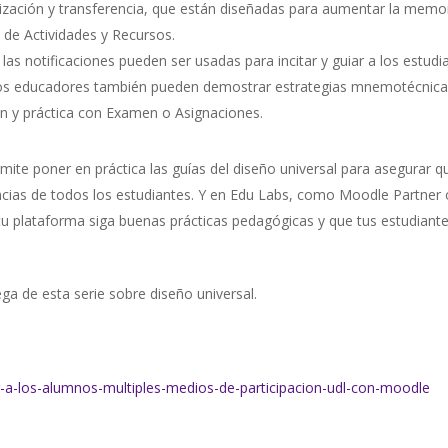
zación y transferencia, que están diseñadas para aumentar la memor
s de Actividades y Recursos.
as notificaciones pueden ser usadas para incitar y guiar a los estudi
os educadores también pueden demostrar estrategias mnemotécnicas 
ón y práctica con Examen o Asignaciones.
te poner en práctica las guías del diseño universal para asegurar q
encias de todos los estudiantes. Y en Edu Labs, como Moodle Partner
tu plataforma siga buenas prácticas pedagógicas y que tus estudiant
ega de esta serie sobre diseño universal.
-a-los-alumnos-multiples-medios-de-participacion-udl-con-moodle