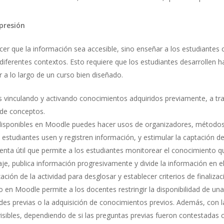
presión
acer que la información sea accesible, sino enseñar a los estudiante
iferentes contextos. Esto requiere que los estudiantes desarrollen h
r a lo largo de un curso bien diseñado.
 vinculando y activando conocimientos adquiridos previamente, a tra
 de conceptos.
s disponibles en Moodle puedes hacer usos de organizadores, métod
estudiantes usen y registren información, y estimular la captación d
enta útil que permite a los estudiantes monitorear el conocimiento 
zaje, publica información progresivamente y divide la información 
zación de la actividad para desglosar y establecer criterios de finaliza
o en Moodle permite a los docentes restringir la disponibilidad de una
idades previas o la adquisición de conocimientos previos. Además, co
isibles, dependiendo de si las preguntas previas fueron contestadas 