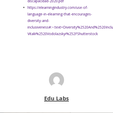
discapacidad-2020.pdf
https://elearningindustry.com/use-of-
language-in-elearning-that-encourages-
diversity-and-
inclusiveness#:~:text=Diversity%2520And%2520In
Vitalii%2520Vodolazskyi%252FShutterstock
Edu Labs