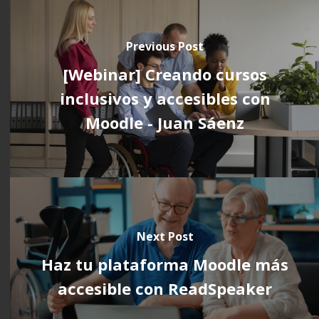
Previous Post
[Webinar] Creando cursos
inclusivos y accesibles con
Moodle - Juan Sáenz
Next Post
Haz tu plataforma Moodle más
accesible con ReadSpeaker