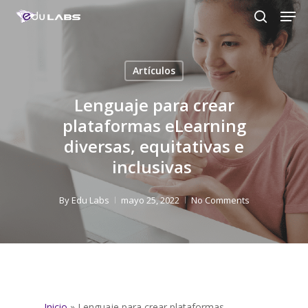
Men
Skip
to
search
Close
main
Menu
content
Artículos
Lenguaje para crear
plataformas eLearning
diversas, equitativas e
inclusivas
By
Edu Labs
mayo 25, 2022
No Comments
Inicio
»
Lenguaje para crear plataformas