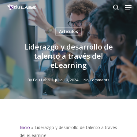
Men
Skip
to
search
Close
main
Menu
content
Artículos
Liderazgo y desarrollo de
talento a través del
eLearning
By
Edu Labs
julio 19, 2024
No Comments
Inicio
»
Liderazgo y desarrollo de talento a través
del eLearning