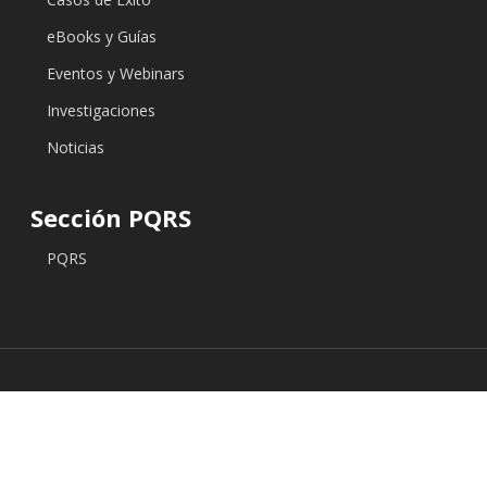
eBooks y Guías
Eventos y Webinars
Investigaciones
Noticias
Sección PQRS
PQRS
© 2026 Edu Labs. © Copyright 2024. Edu Labs S.A.S. Todos
los derechos reservados