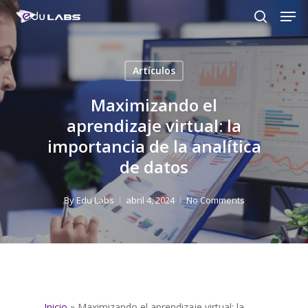
Men
Skip
to
search
Close
main
Menu
content
Artículos
Maximizando el
aprendizaje virtual: la
importancia de la analítica
de datos
By
Edu Labs
abril 4, 2024
No Comments
Inicio
»
Maximizando el aprendizaje virtual: la