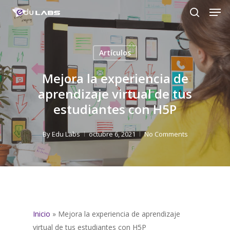
Men
Skip
to
search
Close
main
Menu
content
Artículos
Mejora la experiencia de
aprendizaje virtual de tus
estudiantes con H5P
By
Edu Labs
octubre 6, 2021
No Comments
Inicio
»
Mejora la experiencia de aprendizaje
virtual de tus estudiantes con H5P