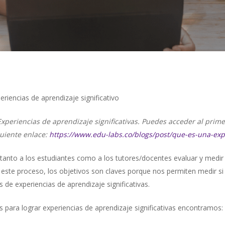
eriencias de aprendizaje significativo
 Experiencias de aprendizaje significativas. Puedes acceder al prim
guiente enlace:
https://www.edu-labs.co/blogs/post/que-es-una-expe
 tanto a los estudiantes como a los tutores/docentes evaluar y medir
n este proceso, los objetivos son claves porque nos permiten medir s
e experiencias de aprendizaje significativas.
os para lograr experiencias de aprendizaje significativas encontramos: