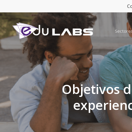
Skip
Co
to
main
content
Sectore
Objetivos d
experienc