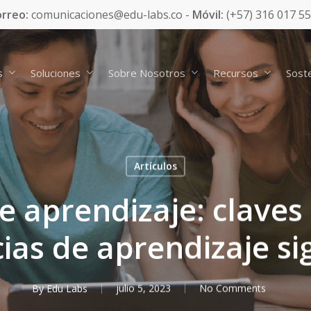
rreo:
comunicaciones@edu-labs.co -
Móvil:
(+57) 316 017 5
s
Soluciones
Sobre Nosotros
Recursos
Soste
Artículos
e aprendizaje: claves
ias de aprendizaje sig
By
Edu Labs
julio 5, 2023
No Comments