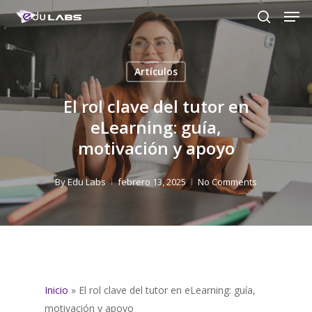
Men
Skip
to
search
Close
main
Menu
content
Artículos
El rol clave del tutor en
eLearning: guía,
motivación y apoyo
By
Edu Labs
febrero 13, 2025
No Comments
Inicio
»
El rol clave del tutor en eLearning: guía,
motivación y apoyo