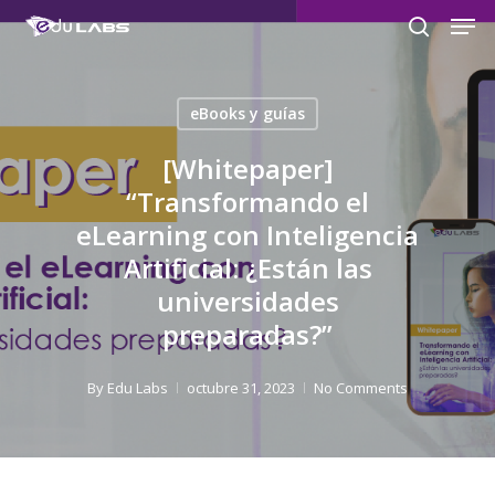
Men
Skip
to
search
Close
main
Menu
content
eBooks y guías
[Whitepaper]
“Transformando el
eLearning con Inteligencia
Artificial: ¿Están las
universidades
preparadas?”
By
Edu Labs
octubre 31, 2023
No Comments