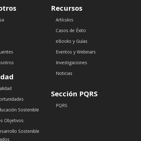
otros
Recursos
sa
Artículos
a
Casos de Éxito
eBooks y Guías
uentes
Eventos y Webinars
osotros
Investigaciones
Noticias
idad
alidad
Sección PQRS
ortunidades
PQRS
ducación Sostenible
os Objetivos
sarrollo Sostenible
nados