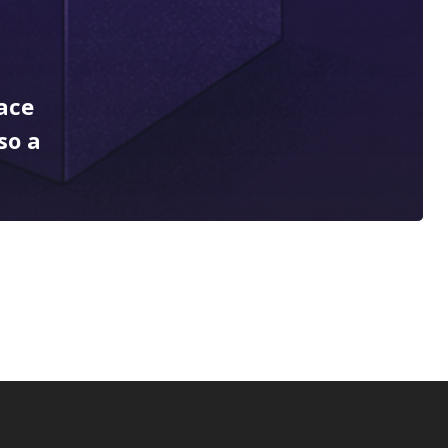
ace
so a