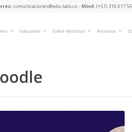
rreo:
comunicaciones@edu-labs.co -
Móvil:
(+57) 316 017 5
ores
Soluciones
Sobre Nosotros
Recursos
So
oodle