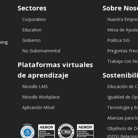
Sectores
Sobre Nos
Corporativo
Nuestra Empre
Educativo
Mesa de Ayud
Gobierno
Politica SIG
ning
No Gubernamental
Preguntas Frec
Trabaja con N
Plataformas virtuales
de aprendizaje
Sostenibil
Moodle LMS
Educación de C
Moodle Workplace
Igualdad de Op
Aplicación Móvil
Tecnología y E
Alianzas para l
Objetivos de De
(ODS) Relacio