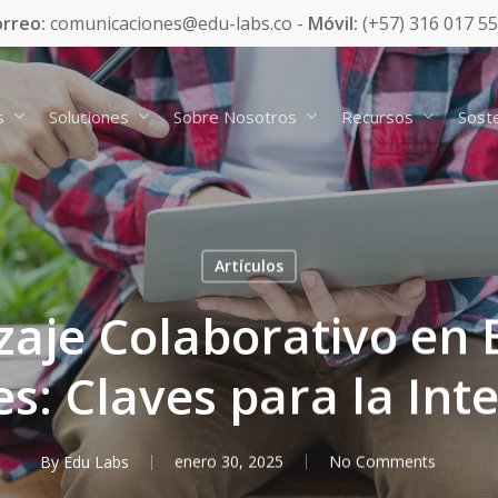
rreo:
comunicaciones@edu-labs.co -
Móvil:
(+57) 316 017 5
s
Soluciones
Sobre Nosotros
Recursos
Soste
Artículos
zaje Colaborativo en 
es: Claves para la Int
By
Edu Labs
enero 30, 2025
No Comments